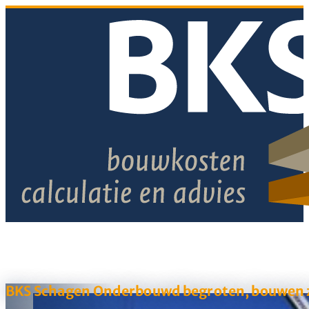
BKS Schagen Onderbouwd begroten, bouwen z