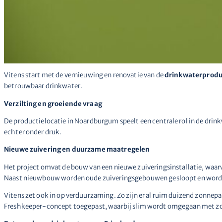
Vitens start met de vernieuwing en renovatie van de
drinkwaterproduc
betrouwbaar drinkwater.
Verzilting en groeiende vraag
De productielocatie in Noardburgum speelt een centrale rol in de dri
echter onder druk.
Nieuwe zuivering en duurzame maatregelen
Het project omvat de bouw van een nieuwe zuiveringsinstallatie, waarva
Naast nieuwbouw worden oude zuiveringsgebouwen gesloopt en worden
Vitens zet ook in op verduurzaming. Zo zijn er al ruim duizend zonne
Freshkeeper-concept toegepast, waarbij slim wordt omgegaan met zoe