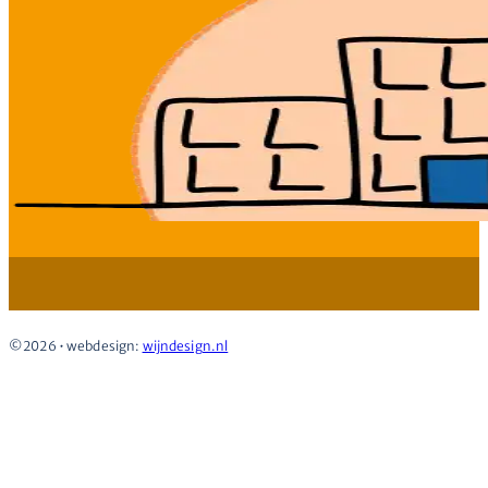
Deskundig
©2026 • webdesign:
wijndesign.nl
Flexibel