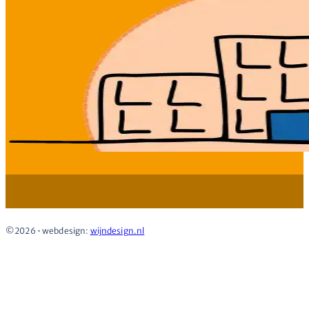
Deskundig
©2026 • webdesign:
wijndesign.nl
Flexibel